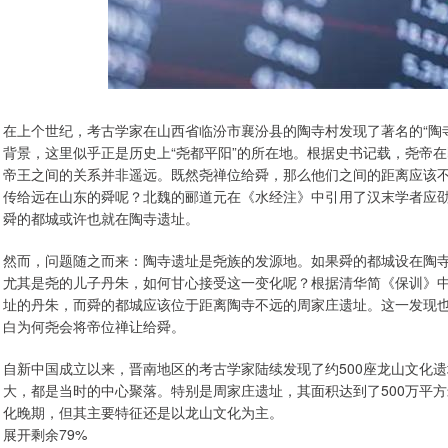
在上个世纪，考古学家在山西省临汾市襄汾县的陶寺村发现了著名的“陶
背景，这里似乎正是历史上“尧都平阳”的所在地。根据史书记载，尧帝
帝王之间的关系并非遥远。既然尧禅位给舜，那么他们之间的距离应该
传给远在山东的舜呢？北魏的郦道元在《水经注》中引用了汉末学者应
舜的都城或许也就在陶寺遗址。
然而，问题随之而来：陶寺遗址是尧族的发源地。如果舜的都城设在陶
尤其是尧的儿子丹朱，如何甘心接受这一变化呢？根据清华简《保训》
址的丹朱，而舜的都城应该位于距离陶寺不远的周家庄遗址。这一发现也
白为何尧会将帝位禅让给舜。
自新中国成立以来，晋南地区的考古学家陆续发现了约500座龙山文化
大，都是当时的中心聚落。特别是周家庄遗址，其面积达到了500万平
化晚期，但其主要特征还是以龙山文化为主。
展开剩余79%