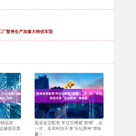
美国工厂暂停生产加拿大特供车型
日精品攻
盈途金宝配资 年过古稀被“群嘲”，这
这趟值回票
一次，名和利洗不净“乐坛男神”谭咏
麟！