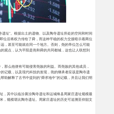
寺遗址”。根据出土的遗物、以及陶寺遗址所处的空间和时间
在即位后将权力传给了舜，而这种平稳的权力交接暗示着两位
不远，甚至可能就在同一个地方。否则，尧的帝位怎么可能
劭的观点，认为平阳是尧和舜的共同都城，这也让人联想到
寺，那么他便有可能侵害尧族的利益。而尧族的其他成员，
中的记载，以及现代科技的发现，尧的继承者应该是陶寺遗
帮助解释了古书中提到的“舜求地中”的记载，并且让我们明
遗址，其中以临汾襄汾陶寺遗址和运城绛县周家庄遗址规模最
方米，规模堪比陶寺遗址。周家庄遗址的历史可追溯至仰韶文