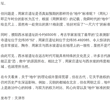
址。
但问题是，周家庄遗址是否真如预期的那样符合“地中”标准呢？《周礼》
即正午时分的影长为五寸。根据《周髀算经》的记载，尧舜时代的“地中”
绘圭尺上，居然有一处突出的第11格刻度，恰好对应了“一尺六寸”的标
同时，濮阳西水坡遗址距今约6500年，考古学家发现了最早的“立表测影”
寺遗址位于北纬35°52′，周家庄遗址则位于北纬35.492085。令
也非常接近。陶寺、周家庄与西水坡遗址在地理上的一致性，显然不是
由此可见，西水坡遗址在远古时代可能具有特殊的文化意义，许多古代政
能正是“恐，救中”的原因所在。相比之下，周家庄遗址与西水坡的纬度相
城，也就理所当然。
在今天看来，关于“地中”的理论或许显得荒谬，但在古代，它关乎政权的
仍对历史产生深远影响。例如，元朝的都城在北京，但在周朝之后，地
上是政治中心的转移，与双方的权力对比、民心向背以及“地中”标准的
发布于：天津市