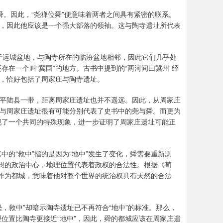
舜。因此，“尧禅位舜”便意味着两者之间具有紧密的联系。
景，因此他应该是一个强大部落的领袖。这与陶寺遗址所代表
于运城盆地，与陶寺所在的临汾盆地相邻，因此它们几乎处
在一个叫“冀国”的地方。古书中提到的“两河间曰冀州”经
区，恰好包括了周家庄与陶寺遗址。
与平陆县一带，距离周家庄遗址也并不遥远。因此，从周家庄
寺与周家庄遗址很有可能分别代表了史书中的尧与舜。而更为
现了一个共同的特殊现象，进一步证明了周家庄遗址可能正
中的“救中”指的是因为“地中”发生了变化，舜需要重新测
理想的政治中心，地理位置代表着政权的合法性。根据《荀
”作为都城，意味着他对整个世界的统治权具有天然的合法
恐，救中”却暗示陶寺遗址已不再符合“地中”的标准。那么，
位置比陶寺更接近“地中”，因此，舜的都城应该在周家庄遗