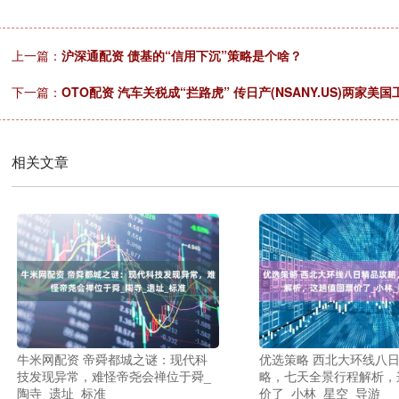
上一篇：
沪深通配资 债基的“信用下沉”策略是个啥？
下一篇：
OTO配资 汽车关税成“拦路虎” 传日产(NSANY.US)两家
相关文章
牛米网配资 帝舜都城之谜：现代科
优选策略 西北大环线八
技发现异常，难怪帝尧会禅位于舜_
略，七天全景行程解析，
陶寺_遗址_标准
价了_小林_星空_导游