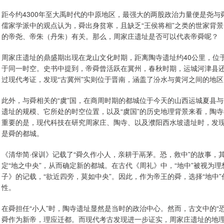
距今约4300年至大禹时代的中原地区，最强大的两股政治力量便是尧与
儒家学派中的观点认为，舜出身贫寒，且缺乏“王侯将相”之类的世家背
的帝尧、帝朱（丹朱）有关。那么，周家庄遗址是否可以代表帝舜呢？
周家庄遗址的鼎盛期出现在龙山文化时期，距离陶寺遗址约40公里，位
于同一时空。史书中提到，帝舜曾活跃在冀州，春秋时期，运城河津县还存
过现代考证，发现“古冀州”实则位于晋南，涵盖了汾水与黄河之间的地
此外，与舜相关的“虞”国，在商周时期的都城位于今天的山西运城夏县
遗址的规模、它所处的时空位置，以及“虞国”的历史地理背景来看，陶
重要的是，现代科技在研究周家庄、陶寺、以及濮阳西水坡遗址时，发
是舜的都城。
《清华简·保训》记载了“舜久作小人，亲耕于鬲茅。恐，救中”的故事，其
定“地之中央”，从而确定新的都城。在古代《周礼》中，“地中”被视为
子》的记载，“欲近四旁，莫如中央”。因此，作为帝王的舜，选择“地中
性。
在舜担任“小人”时，陶寺遗址显然是当时的政治中心。然而，古文中的“
舜作为新帝，理应迁都。而现代考古发现进一步证实，周家庄遗址的地理