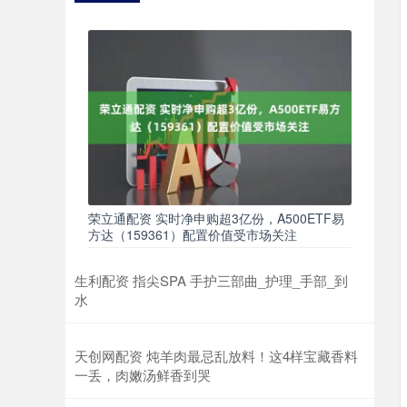
荣立通配资 实时净申购超3亿份，A500ETF易
方达（159361）配置价值受市场关注
生利配资 指尖SPA 手护三部曲_护理_手部_到
水
天创网配资 炖羊肉最忌乱放料！这4样宝藏香料
一丢，肉嫩汤鲜香到哭