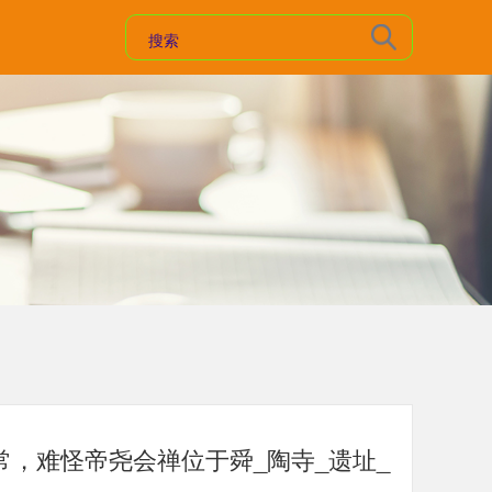
常，难怪帝尧会禅位于舜_陶寺_遗址_