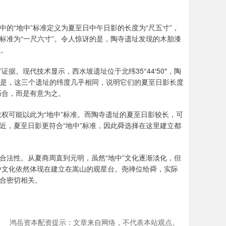
中的“地中”标准定义为夏至日中午日影的长度为“尺五寸”，
标准为“一尺六寸”。令人惊讶的是，陶寺遗址发现的木胎漆
准。
证据。现代技术显示，西水坡遗址位于北纬35°44′50″，陶
人惊讶的是，这三个遗址的纬度几乎相同，说明它们的夏至日影长度
巧合，而是有意为之。
权可能以此为“地中”标准。而陶寺遗址的夏至日影较长，可
近，夏至日影更符合“地中”标准，因此舜选择在这里建立都
合法性。从夏商周直到元明，虽然“地中”文化逐渐淡化，但
中文化依然体现在建立在嵩山的观星台。尧禅位给舜，实际
契合密切相关。
鸿岳资本配资提示：文章来自网络，不代表本站观点。