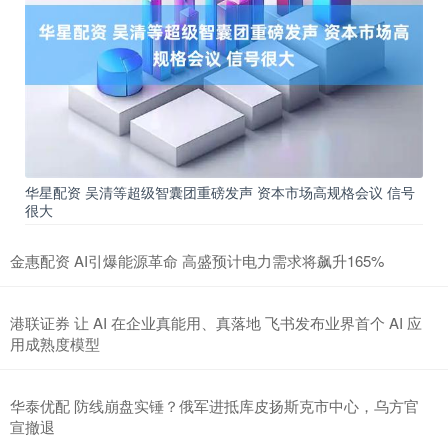
华星配资 吴清等超级智囊团重磅发声 资本市场高规格会议 信号
很大
金惠配资 AI引爆能源革命 高盛预计电力需求将飙升165%
港联证券 让 AI 在企业真能用、真落地 飞书发布业界首个 AI 应
用成熟度模型
华泰优配 防线崩盘实锤？俄军进抵库皮扬斯克市中心，乌方官
宣撤退