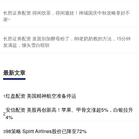
长胜证券配资 得闲饮茶，得闲遛娃！禅城国庆中秋攻略拿好不
谢~
长胜证券配资 发面别加酵母粉了，89老奶奶教的方法，15分钟
发满盆，馒头雪白暄软
最新文章
红盘配资 美国精神航空准备停运
1
安信配资 美股再创新高！苹果、甲骨文涨超5%，白银拉升
2
4%
98策略 Spirit Airlines股价已降至72%
3