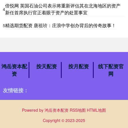
倍悦网 英国石油公司表示将重新评估其在北海地区的资产
4
新任首席执行官正着眼于资产的处置事宜
精选期货配资 唐祖玠：庄浪中学创办背后的传奇故事！
5
鸿岳资本配
按天配资
按月配资
线下配资官
资
网
友情链接：
Powered by
鸿岳资本配资
RSS地图
HTML地图
Copyright
© 2023-2025