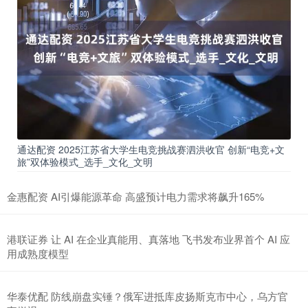
通达配资 2025江苏省大学生电竞挑战赛泗洪收官 创新“电竞+文
旅”双体验模式_选手_文化_文明
金惠配资 AI引爆能源革命 高盛预计电力需求将飙升165%
港联证券 让 AI 在企业真能用、真落地 飞书发布业界首个 AI 应
用成熟度模型
华泰优配 防线崩盘实锤？俄军进抵库皮扬斯克市中心，乌方官