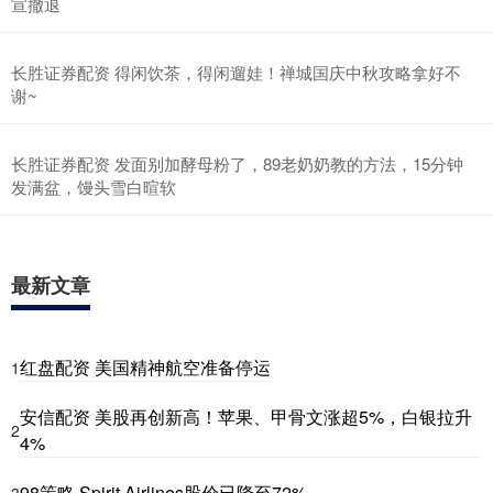
宣撤退
长胜证券配资 得闲饮茶，得闲遛娃！禅城国庆中秋攻略拿好不
谢~
长胜证券配资 发面别加酵母粉了，89老奶奶教的方法，15分钟
发满盆，馒头雪白暄软
最新文章
红盘配资 美国精神航空准备停运
1
安信配资 美股再创新高！苹果、甲骨文涨超5%，白银拉升
2
4%
98策略 Spirit Airlines股价已降至72%