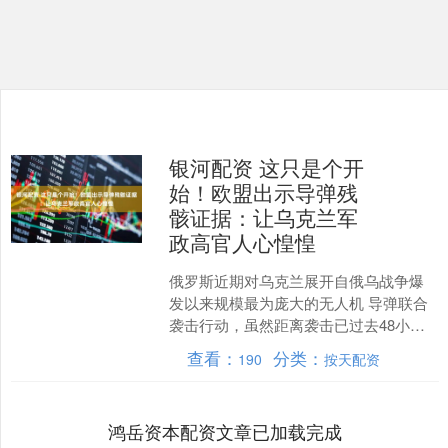
银河配资 这只是个开
始！欧盟出示导弹残
骸证据：让乌克兰军
政高官人心惶惶
俄罗斯近期对乌克兰展开自俄乌战争爆
发以来规模最为庞大的无人机 导弹联合
袭击行动，虽然距离袭击已过去48小
时，但这一事件在乌克兰高层及欧盟内
查看：
分类：
190
按天配资
部引发的强烈震动仍在持....
鸿岳资本配资文章已加载完成